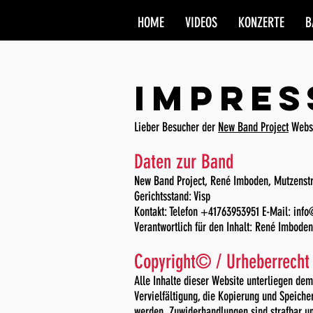
HOME
VIDEOS
KONZERTE
B
IMPRE
Lieber Besucher der
New Band Project
Websi
Daten zur Band
New Band Project, René Imboden, Mutzenstr
Gerichtsstand: Visp
Kontakt: Telefon +41763953951 E-Mail: in
Verantwortlich für den Inhalt: René Imbod
Copyright© / Urheberrecht
Alle Inhalte dieser Website unterliegen de
Vervielfältigung, die Kopierung und Speich
werden. Zuwiderhandlungen sind strafbar un