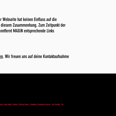
 Webseite hat keinen Einfluss auf die
 in diesem Zusammenhang. Zum Zeitpunkt der
 entfernt MAXiN entsprechende Links
en
. Wir freuen uns auf deine Kontaktaufnahme
loyd, Deep Purple, Beatles, Rolling Stones, Creedence Clearwater Revival, Jimi Hendrik, The