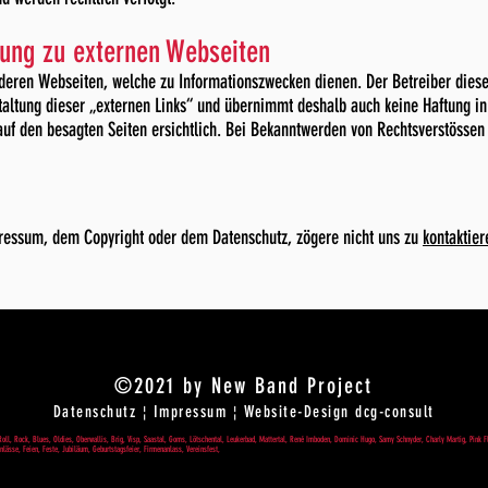
kung zu externen Webseiten
eren Webseiten, welche zu Informationszwecken dienen. Der Betreiber dieser
estaltung dieser „externen Links“ und übernimmt deshalb auch keine Haftung
auf den besagten Seiten ersichtlich. Bei Bekanntwerden von Rechtsverstössen
ssum, dem Copyright oder dem Datenschutz, zögere nicht uns zu
kontaktier
©2021 by New Band Project
Datenschutz
¦
Impressum
¦ Website-Design
dcg-consult
oll, Rock, Blues, Oldies, Oberwallis, Brig, Visp, Saastal, Goms, Lötschental, Leukerbad, Mattertal, René Imboden, Dominic Hugo, Samy Schnyder, Charly Martig, Pink F
lässe, Feien, Feste, Jubiläum, Geburtstagsfeier, Firmenanlass, Vereinsfest,