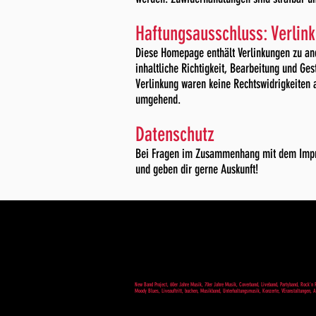
Haftungsausschluss: Verlin
Diese Homepage enthält Verlinkungen zu and
inhaltliche Richtigkeit, Bearbeitung und G
Verlinkung waren keine Rechtswidrigkeiten 
umgehend.
Datenschutz
Bei Fragen im Zusammenhang mit dem Impre
und geben dir gerne Auskunft!
New Band Project, 60er Jahre Musik, 70er Jahre Musik, Coverband, Liveband, Partyband, Rock'n R
Moody Blues, Liveauftritt, buchen, Musikband, Unterhaltungsmusik, Konzerte, VEranstaltungen, An