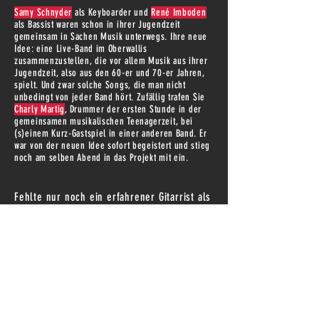
Samy Schnyder
als Keyboarder und
René Imboden
als Bassist waren schon in ihrer Jugendzeit
gemeinsam in Sachen Musik unterwegs. Ihre neue
Idee: eine Live-Band im Oberwallis
zusammenzustellen, die vor allem Musik aus ihrer
Jugendzeit, also aus den 60-er und 70-er Jahren,
spielt. Und zwar solche Songs, die man nicht
unbedingt von jeder Band hört. Zufällig trafen Sie
Charly Martig
, Drummer der ersten Stunde in der
gemeinsamen musikalischen Teenagerzeit, bei
(s)einem Kurz-Gastspiel in einer anderen Band. Er
war von der neuen Idee sofort begeistert und stieg
noch am selben Abend in das Projekt mit ein.
Fehlte nur noch ein erfahrener Gitarrist als
Frontmann. Gemäss der Devise "Never
change a winning team" holten sie
kurzerhand
Dominic Hugo
, ihnen bestens
aus früheren Zeiten als leidenschaftlicher
Rock- und Bluesmusiker bekannt, mit an
Bord. Aus dem neuen Band-Projekt entstand
New Band Project - der Name wurde zum
Programm.
Die Playlist umfasst Songs von Interpreten